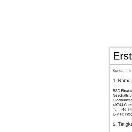
Privat
Firmen
Service
Über uns
Ers
Haft­pflicht
Kundeninfor
Gebäude & Inhalt
1. Name,
Bauen & Technik
BSD Financ
Geschäftsf
Glockenwe
Erneuerbare Energien
49744 Gees
Tel.: +49 
E-Mail: inf
Biogas
2. Tätigke
Photovoltaik