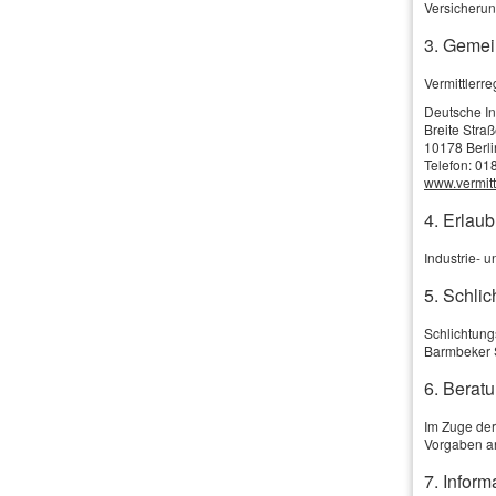
Bioga
Versicherun
3. Gemei
Kaution & Bürgschaft
Vermittler
Flotte
Deutsche I
Breite Stra
10178 Berli
Betriebl. Alters­vorsorge
Telefon: 01
wirtschaftli
www.vermittl
Rechtsschutz
Allerdings: 
4. Erlau
dann aus, we
Industrie- 
rechnen. Zwa
Ihr Investme
5. Schlic
Zum Beispie
Schlichtung
Barmbeker 
infolgedesse
6. Beratu
Oder wenn ei
Im Zuge der
eingespeist
Vorgaben a
einem Ausfal
7. Infor
Eine technis