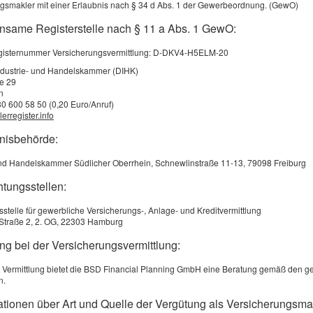
s
gsmakler mit einer Erlaubnis nach § 34 d Abs. 1 der Gewerbeordnung. (GewO)
nsame Registerstelle nach § 11 a Abs. 1 GewO:
Grüne Energie liegt im Trend: Biogasanlagen versorgen be
registernummer Versicherungsvermittlung: D-DKV4-H5ELM-20
Millionen Privathaushalte mit Ökostrom und ganz nebenbe
regionale Abnehmer mit Wärme. Als Betreiber einer Anlage
ndustrie- und Handelskammer (DIHK)
ße 29
Sie von diesem Trend und verschaffen sich ein zusätzlic
n
80 600 58 50 (0,20 Euro/Anruf)
ches Standbein.
erregister.info
Eine Biogasanlage bedeutet eine große Investition. Und diese za
bnisbehörde:
nn die Anlage einwandfrei läuft und den Gewinn erwirtschaftet
und Handelskammer Südlicher Oberrhein, Schnewlinstraße 11-13, 79098 Freiburg
r ist die Technologie sehr zuverlässig, doch trotzdem gibt es vi
nt gefährden.
htungsstellen:
l dann, wenn Fremdkörper die Rührwerkswelle außer Betrieb s
sstelle für gewerbliche Versicherungs-, Anlage- und Kreditvermittlung
Straße 2, 2. OG, 22303 Hamburg
n die empfindliche Biologie im Fermenter umkippt.
ng bei der Versicherungsvermittlung:
n Motorschaden das Blockheizkraft stilllegt und kein Strom ins
 Vermittlung bietet die BSD Financial Planning GmbH eine Beratung gemäß den ge
 werden kann. Das führt nicht nur zu hohen Reparaturkosten, s
n.
l einkalkulierter Einnahmen.
mationen über Art und Quelle der Vergütung als Versicherungsma
che Sachversicherung für Blockheizkraftwerk und Technik erset