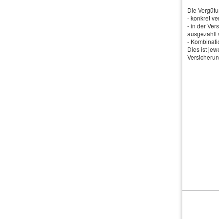
beschädigt
Die Vergütun
- konkret v
Ertragsausf
- in der Ve
befindliche 
ausgezahlt 
- Kombinati
Ergänzend bi
Dies ist je
während der
Versicherun
Schützen Sie
beraten.