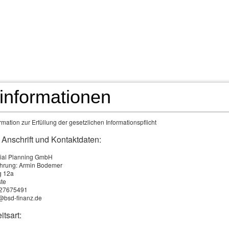
Impressum
tinformationen
mation zur Erfüllung der gesetzlichen Informationspflicht
 Anschrift und Kontaktdaten:
ial Planning GmbH
ührung: Armin Bodemer
g 12a
te
1727675491
o@bsd-finanz.de
itsart: