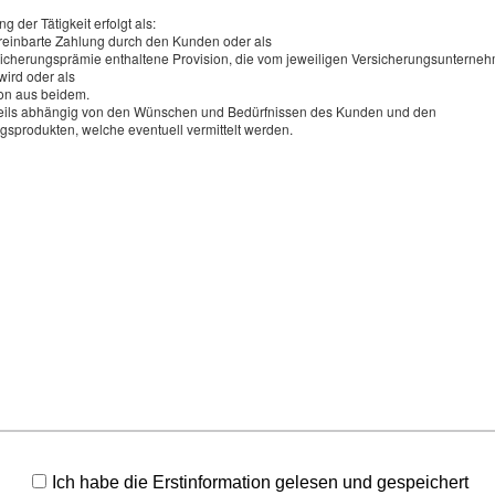
en Komponenten zum Neuwert und übernimmt den entstandene
g der Tätigkeit erfolgt als:
ereinbarte Zahlung durch den Kunden oder als
all. Zusammen mit einer Feuerversicherung für Gebäude und die
rsicherungsprämie enthaltene Provision, die vom jeweiligen Versicherungsunterne
Technik sichern Sie sich einen verlässlichen Schutz für Ihre Sa
wird oder als
on aus beidem.
eten wir Ihnen eine Betreiberhaftpflicht sowie leistungsstarken
weils abhängig von den Wünschen und Bedürfnissen des Kunden und den
 Montage und des Probebetriebs.
gsprodukten, welche eventuell vermittelt werden.
 sich umfassend gegen Ihre spezifischen Risiken. Lassen Sie s
Angebot und Vergleich zur
Biogasanlagenversicherung anfo
Wir erstellen Ihnen gerne ein Vergleichsangebot.
An­ge­bot an­for­dern
Ich habe die Erstinformation gelesen und gespeichert