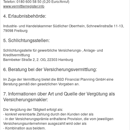
Telefon: 0180 600 58 50 (0,20 Euro/Anruf)
www.vermittlerregister.info
Trotz aller Vorsicht: Wenn Ihre Firma
4. Erlaubnisbehörde:
unbeabsichtigt die Umwelt schädigt, tragen Sie die
Verantwortung für sofortige Abhilfe. So sieht es der
Industrie- und Handelskammer Südlicher Oberrhein, Schnewlinstraße 11-13,
79098 Freiburg
Gesetzgeber. Denn das Umwelthaftungsgesetz
sieht eine generelle verschuldensunabhängige
5. Schlichtungsstellen:
Haftung für Gewerbetreibende vor. Die
Schlichtungsstelle für gewerbliche Versicherungs-, Anlage- und
Schadenbeseitigungskosten können Ihre
Kreditvermittlung
Barmbeker Straße 2, 2. OG, 22303 Hamburg
wirtschaftliche Existenz bedrohen. Die
Umweltschaden-Haft­pflicht bietet Ihnen
6. Beratung bei der Versicherungsvermittlung:
umfassenden Schutz vor finanziellen Risiken.
Im Zuge der Vermittlung bietet die BSD Financial Planning GmbH eine
Beratung gemäß den gesetzlichen Vorgaben an.
Sie leistet für Haft­pflichtansprüche aufgrund von
7. Informationen über Art und Quelle der Vergütung als
Per­sonen-, Sach- und Vermögensschäden, die
Versicherungsmakler:
durch Umwelteinwirkungen auf die Umweltmedien
Boden, Wasser und Luft entstehen.
Die Vergütung der Tätigkeit erfolgt als:
- konkret vereinbarte Zahlung durch den Kunden oder als
- in der Versicherungsprämie enthaltene Provision, die vom jeweiligen
Überlassen Sie Ihre betriebliche Existenz nicht
Versicherungsunternehmen ausgezahlt wird oder als
glücklichen Umständen. Lassen Sie sich jetzt
- Kombination aus beidem.