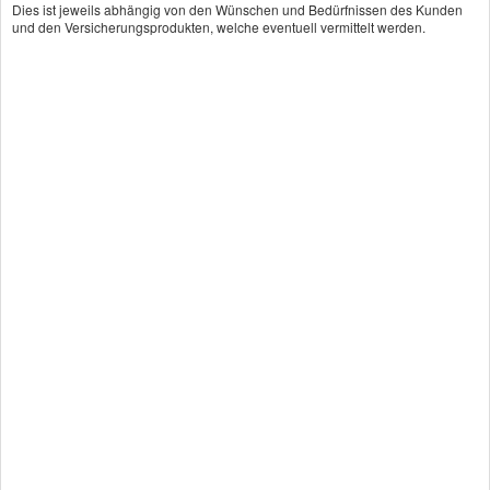
Dies ist jeweils abhängig von den Wünschen und Bedürfnissen des Kunden
unverbindlich beraten.
und den Versicherungsprodukten, welche eventuell vermittelt werden.
Angebot und Vergleich zur
Umweltschaden-Haft­pflicht
anfordern!
Wir erstellen Ihnen gerne ein Vergleichsangebot.
An­ge­bot an­for­dern
Seite teilen:
Bewertungen