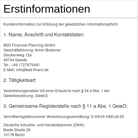
Erstinformationen
Kundeninformation zur Erfüllung der gesetzlichen Informationspflicht
1. Name, Anschrift und Kontaktdaten:
BSD Financial Planning GmbH
Umweltschaden-Haft­pflicht
Geschäftsführung: Armin Bodemer
Glockenweg 12a
49744 Geeste
Tel.: +49 1727675491
E-Mail: info@bsd-finanz.de
2. Tätigkeitsart:
Versicherungsmakler mit einer Erlaubnis nach § 34 d Abs. 1 der
Gewerbeordnung. (GewO)
3. Gemeinsame Registerstelle nach § 11 a Abs. 1 GewO:
Vermittlerregisternummer Versicherungsvermittlung: D-DKV4-H5ELM-20
Deutsche Industrie- und Handelskammer (DIHK)
Breite Straße 29
10178 Berlin